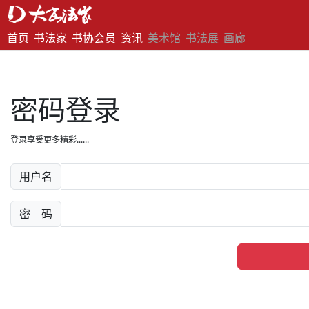
首页
书法家
书协会员
资讯
美术馆
书法展
画廊
密码登录
登录享受更多精彩......
用户名
密 码