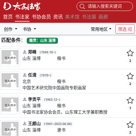
请输入搜索关键词
首页
书法家
书协会员
资讯
美术馆
书法展
画廊
创作
书协
常用地区
筛选
匹配条件
：
籍贯：山东 淄博
郑峰
(1949.10~)
山东 淄博
楷书
2
任清
(1970~)
北京
楷书
2
中国艺术研究院中国画院专职画家
李贡平
(1963.12~)
山东 淄博
楷书
1
中国书法家协会会员，山东理工大学兼职教授
王颜山
(1941~2023.06.06)
山东 淄博
隶书
2