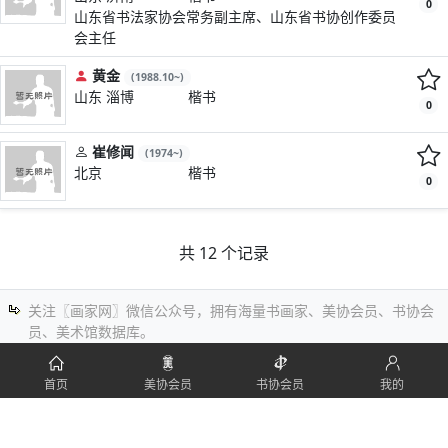
0
山东省书法家协会常务副主席、山东省书协创作委员
会主任
黄金
(1988.10~)
山东 淄博
楷书
0
崔修闻
(1974~)
北京
楷书
0
共 12 个记录
关注〖画家网〗微信公众号，拥有海量书画家、美协会员、书协会
员、美术馆数据库。
了解更多资料及相关操作，请在电脑端访问本站主站
(
https://www.shufajia.cc
)
首页
美协会员
书协会员
我的
发现问题请联系本站管理员（微信：huajia-cc）