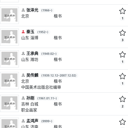
张泽光
(1966~)
北京
楷书
1
秦玉
(1952~)
山东 淄博
楷书
3
王承典
(1949.02~)
山东 潍坊
楷书
1
吴传麟
(1939.12.12~2007.12.02)
北京
楷书
1
中国美术出版总社编审
孙刚
(1961.01.11~)
吉林 白城
楷书
2
职业画家
孟鸿声
(9999~)
山东 济南
楷书