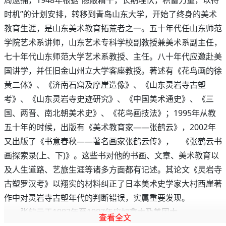
局逮捕，1948年根据“隐蔽精干，长期埋伏，积蓄力量，以待
时机”的计划安排，转移到青岛山东大学，开始了终身的美术
教育生涯，是山东美术教育拓荒者之一。五十年代任山东师范
学院艺术系讲师，山东艺术专科学校副教授兼美术系副主任，
七十年代山东师范大学艺术系教授、主任。八十年代应邀赴美
国讲学，并任旧金山州立大学客座教授。著述有《花鸟画的徐
黄二体》、《济南石窟及摩崖造像》、《山东灵岩寺古塑
考》、《山东灵岩寺史迹研究》、《中国美术通史》、《三
国、两晋、南北朝美术史》、《花鸟画技法》；1995年从教
五十年的时候，出版有《美术教育家——张鹤云》，2002年
又出版了《书意春秋——著名画家张鹤云传》， 《张鹤云书
画探索录(上、下)》。这些书对他的书画、文章、美术教育以
及人生道路、艺旅生涯等诸多方面都有记述。其论文《灵岩寺
古塑罗汉考》以翔实的材料纠正了日本美术史学家大村西崖著
作中对灵岩寺古塑年代的判断错误，实属重要发现。
张鹤云于1983年至1987年应加拿大及美国大
查看全文