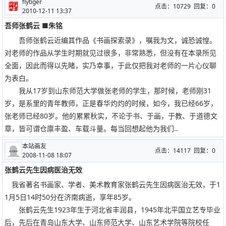
flytiger
点击：10729 回复：0
2010-12-11 13:37
吾师张鹤云 ■朱铭
吾师张鹤云近编其作品《书画探索录》，嘱我为文，诚恐诚惶。
对老师的作品从学生时期就见过很多，非常熟悉，但没有在本录所见
全面，因此而得以先睹，实乃幸事，于此仅把我对老师的一片心仪聊
为表白。
我从17岁到山东师范大学做张老师的学生，那时候，老师刚31
岁，是系里的青年教师，正是春华灼灼的时候，如今，我已经66岁，
张老师已经80岁。他的累累秋实，不论于书、于画，于教、于道德文
章，皆可谓仓廪丰盈、车载斗量。每当回想起他为我们..
本站画友
点击：14117 回复：0
2008-11-08 18:07
张鹤云先生因病医治无效
我省著名书画家、学者、美术教育家张鹤云先生因病医治无效，于1
1月5日14时50分在济南病逝，享年85岁。
张鹤云先生1923年生于河北省丰润县，1945年北平国立艺专毕业
后，先后在青岛山东大学、山东师范大学、山东艺术学院等院校任