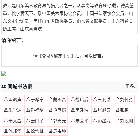
教，是山东美术教育界的拓荒者之一，从事高等教育60余载，德高望
重，桃李满天下。系中国美术家协会会员、中国书法家协会会员、山
东文史馆馆员，历任山东省政协委员、山东省文联委员、山东科普美
协主席、山东高等院..
请你留言：
请
【登录&绑定手机】
后，可以留言。
同城书法家
更多...
孟鸿声
于希宁
戴丕昌
魏启后
王孔瑞
刘怀勇
朱学达
孙福增
毛同恺
吴泽浩
张鹤云
张鹏
于太昌
云门子
郭志光
朱艾平
孙墨龙
刘晓刚
施邦华
徐雪峰
袁书坤