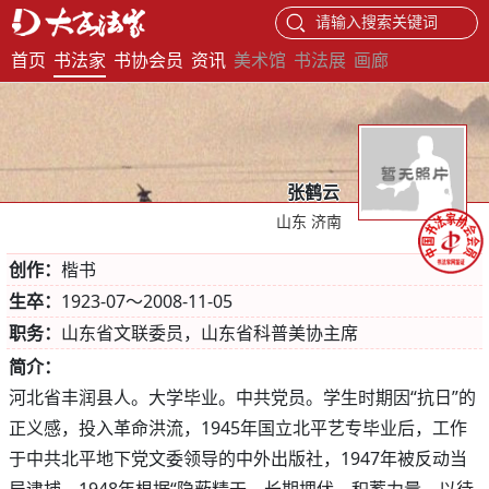
请输入搜索关键词
首页
书法家
书协会员
资讯
美术馆
书法展
画廊
张鹤云
山东 济南
创作：
楷书
生卒：
1923-07～2008-11-05
职务：
山东省文联委员，山东省科普美协主席
简介：
河北省丰润县人。大学毕业。中共党员。学生时期因“抗日”的
正义感，投入革命洪流，1945年国立北平艺专毕业后，工作
于中共北平地下党文委领导的中外出版社，1947年被反动当