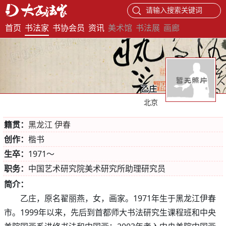
请输入搜索关键词
首页
书法家
书协会员
资讯
美术馆
书法展
画廊
乙庄
北京
籍贯：
黑龙江 伊春
创作：
楷书
生卒：
1971～
职务：
中国艺术研究院美术研究所助理研究员
简介：
乙庄，原名翟丽燕，女，画家。1971年生于黑龙江伊春
市。1999年以来，先后到首都师大书法研究生课程班和中央