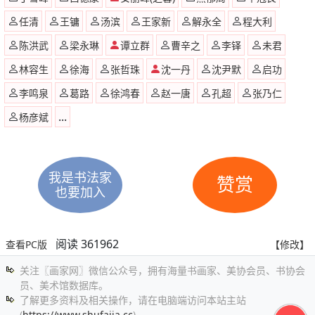
任清
王镛
汤滨
王家新
解永全
程大利
陈洪武
梁永琳
谭立群
曹辛之
李铎
未君
林容生
徐海
张哲珠
沈一丹
沈尹默
启功
李鸣泉
葛路
徐鸿春
赵一唐
孔超
张乃仁
...
杨彦斌
我是书法家
赞赏
也要加入
阅读 361962
查看PC版
【修改】
关注〖画家网〗微信公众号，拥有海量书画家、美协会员、书协会
员、美术馆数据库。
了解更多资料及相关操作，请在电脑端访问本站主站
(
https://www.shufajia.cc
)