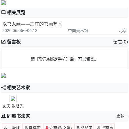
相关展览
以书入画——乙庄的书画艺术
2026.06.06～06.18
中国美术馆
北京
留言板
留言(0)
请
【登录&绑定手机】
后，可以留言。
相关艺术家
丈夫 张旭光
同城书法家
更多...
丁雪峰
吕德康
安丽峰(之馨)
熊郁周
毕冠良