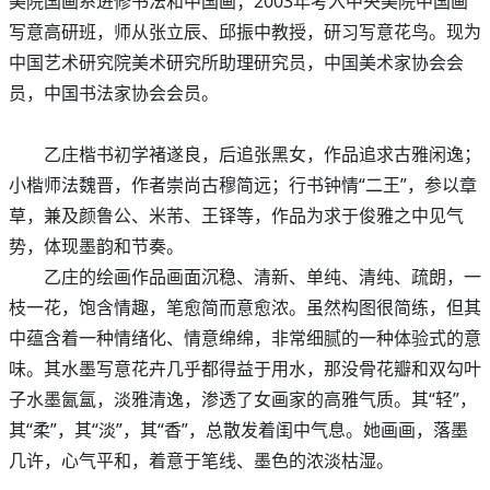
美院国画系进修书法和中国画；2003年考入中央美院中国画
写意高研班，师从张立辰、邱振中教授，研习写意花鸟。现为
中国艺术研究院美术研究所助理研究员，中国美术家协会会
员，中国书法家协会会员。
乙庄楷书初学褚遂良，后追张黑女，作品追求古雅闲逸；
小楷师法魏晋，作者崇尚古穆简远；行书钟情“二王”，参以章
草，兼及颜鲁公、米芾、王铎等，作品为求于俊雅之中见气
势，体现墨韵和节奏。
乙庄的绘画作品画面沉稳、清新、单纯、清纯、疏朗，一
枝一花，饱含情趣，笔愈简而意愈浓。虽然构图很简练，但其
中蕴含着一种情绪化、情意绵绵，非常细腻的一种体验式的意
味。其水墨写意花卉几乎都得益于用水，那没骨花瓣和双勾叶
子水墨氤氲，淡雅清逸，渗透了女画家的高雅气质。其“轻”，
其“柔”，其“淡”，其“香”，总散发着闺中气息。她画画，落墨
几许，心气平和，着意于笔线、墨色的浓淡枯湿。