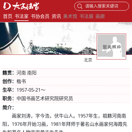
请输入搜索关键词
首页
书法家
书协会员
资讯
美术馆
书法展
画廊
刘涛
北京
籍贯：
河南 南阳
创作：
楷书
生卒：
1957-05-21～
职务：
中国书画艺术研究院研究员
简介：
画家刘涛，字今浩，伏牛山人。1957年生，祖籍河南南
阳，1976年开始习画，1981年拜师于著名山水画家何海霞先