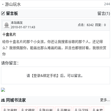
游山玩水
244
留言板
留言(1)
本站画友
点击：8242 回复：0
2010-01-07 11:43
十盒名片
给你十盒名片的那个小女孩，你还让我搜索谷歌的那个人，还记得
么？我很佩服你，能画出那么难画的画，并且也都很好看，我很欣赏
你
请你留言：
请
【登录&绑定手机】
后，可以留言。
同城书法家
更多...
沈尹默
尤德民
陈仕彬
于曙光
马汉跃
未君