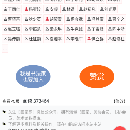
王同仁
杨亚姣
安顺
林锴
赵初凡
刘光夏
曹肇基
狄少英
胡絜青
杨彦斌
冯其庸
曹辛之
赵玉强
李振凯
梁永琳
牛克诚
丁雪峰
陈中浙
吴传麟
杜征麟
夏湘平
李晓军
谭立群
赵修柱
...
我是书法家
赞赏
也要加入
阅读 373464
查看PC版
【修改】
关注〖画家网〗微信公众号，拥有海量书画家、美协会员、书协会
员、美术馆数据库。
了解更多资料及相关操作，请在电脑端访问本站主站