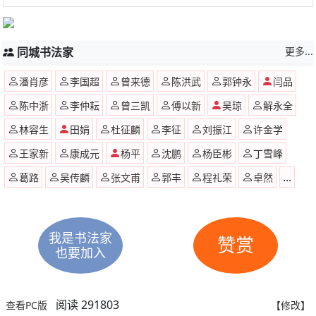
同城书法家
更多...
潘肖彦
李国超
曾来德
陈洪武
郭钟永
闫品
陈中浙
李仲耘
曾三凯
傅以新
吴琼
解永全
林容生
田娟
杜征麟
李征
刘振江
许金学
王家新
康成元
杨平
沈鹏
杨臣彬
丁雪峰
...
葛路
吴传麟
张文甫
郭丰
程礼荣
卓然
我是书法家
赞赏
也要加入
阅读 291803
查看PC版
【修改】