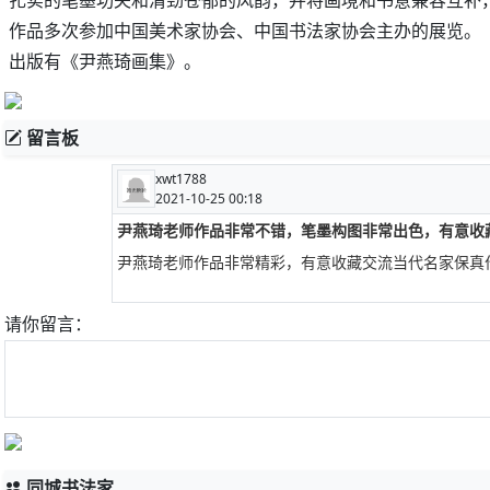
扎实的笔墨功夫和清劲苍郁的风韵，并将画境和书意兼容互补
作品多次参加中国美术家协会、中国书法家协会主办的展览。
出版有《尹燕琦画集》。
留言板
xwt1788
2021-10-25 00:18
尹燕琦老师作品非常不错，笔墨构图非常出色，有意收藏可以
尹燕琦老师作品非常精彩，有意收藏交流当代名家保真作品联
请你留言：
同城书法家