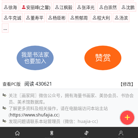
徐海
安丽峰(之馨)
江枫毅
张泽光
白崇然
沈鹏
牛克诚
董寿平
杨臣彬
熊郁周
程大利
汤滨
...
我是书法家
赞赏
也要加入
阅读 430621
查看PC版
【修改】
关注〖画家网〗微信公众号，拥有海量书画家、美协会员、书协会
员、美术馆数据库。
了解更多资料及相关操作，请在电脑端访问本站主站
(
https://www.shufajia.cc
)
发现问题请联系本站管理员（微信：huajia-cc）