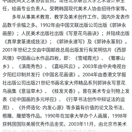
中国民间文艺家协会会员。现任北京联合大学艺术设计系主
任，绘画专业负责人。受聘韩国现代美术人协会招待作家等。
多年从事美术教育、教学及美术创作工作，国内外发表作
品数千余幅之多。1992年由中国文联出版公司出版《郭钟永
画册》；人民美术出版社出版《写意花鸟画诀》；并陆续出版
《真草隶篆速成技法》；《郭钟永速写》及《郭钟永篆刻》。
2001年世纪之交由中国邮政总局出版发行有奖明信片《西部
风情》中国画山水作品四枚，即：《雪域霞光》、《蜀寨山
乡》、《滇南秀色》、《嘉峪风云》。2003年由中央电视台
夕阳红印制并发行《中国名花画谱》。2004年由香港文学报
社出版公司出版21世纪书画名家大师精品系列郭钟永写意花
鸟画集《意溢草木》、《枝发天香》。曾在美术专业刊物上发
表《论中国画的多元呼应》、《行草书法创作中辩证法的运
用》、《外师造化· 内发心源》等多篇有价值的论文及书法、
根雕、雕塑等作品。1990年在加拿大举办个人画展，1998年
获韩国国际美展优秀作品金奖。2003年11月，由北京市美术