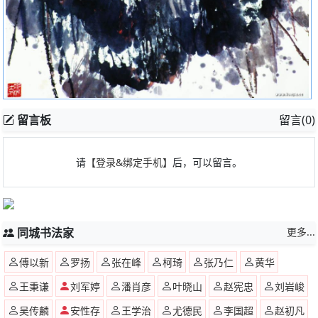
留言板
留言(0)
请
【登录&绑定手机】
后，可以留言。
同城书法家
更多...
傅以新
罗扬
张在峰
柯琦
张乃仁
黄华
王秉谦
刘军婷
潘肖彦
叶晓山
赵宪忠
刘岩峻
吴传麟
安性存
王学治
尤德民
李国超
赵初凡