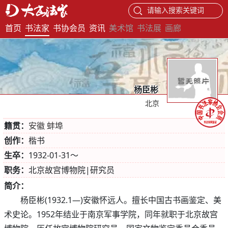
请输入搜索关键词
首页
书法家
书协会员
资讯
美术馆
书法展
画廊
杨臣彬
北京
籍贯：
安徽 蚌埠
创作：
楷书
生卒：
1932-01-31～
职务：
北京故宫博物院|研究员
简介：
杨臣彬(1932.1—)安徽怀远人。擅长中国古书画鉴定、美
术史论。1952年结业于南京军事学院，同年就职于北京故宫