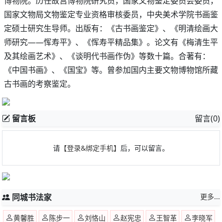
博物院。历任故宫博物院研究员，国家文物鉴定委员会委员，
国家文物局文物鉴定专业资格审核委员，中央美术学院书画鉴
定硕士研究生导师。出版有：《古书画鉴定》、《明清绘画大
师研究——恽寿平》、《恽寿平精品集》。论文有《梅清生平
及其绘画艺术》、《谈明代书画作伪》等数十篇。合著有：
《中国书画》、《国宝》等。曾参加国内主要文物博物馆所藏
古书画的考察鉴定。
留言板
留言(0)
请
【登录&绑定手机】
后，可以留言。
同城书法家
更多...
黄馨胜
陈步一
刘恪山
赵宪忠
王智革
李晓军