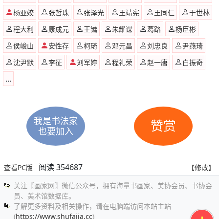
杨亚姣
张哲珠
张泽光
王靖宪
王同仁
于世林
程大利
康成元
王镛
朱耀谋
葛路
杨臣彬
侯峻山
安性存
柯琦
邓元昌
刘忠良
尹燕琦
沈尹默
李征
刘军婷
程礼荣
赵一唐
白振奇
...
我是书法家
赞赏
也要加入
阅读 354687
查看PC版
【修改】
关注〖画家网〗微信公众号，拥有海量书画家、美协会员、书协会
员、美术馆数据库。
了解更多资料及相关操作，请在电脑端访问本站主站
(
https://www.shufajia.cc
)