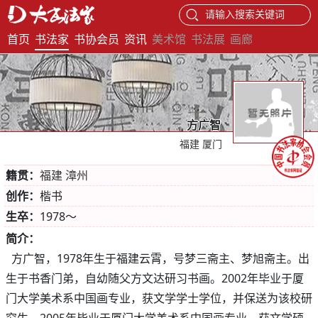
请输入搜索关键词
首页
书法家
书协会员
资讯
美术馆
书法展
画廊
方广智
福建 厦门
籍贯：
福建 漳州
创作：
楷书
生卒：
1978～
简介：
方广智，1978年生于福建云霄，号梦三斋主、梦旭斋主。出
生于书香门弟，自幼随父方文达研习书画。2002年毕业于厦
门大学美术系中国画专业，获文学学士学位，并保送为该校研