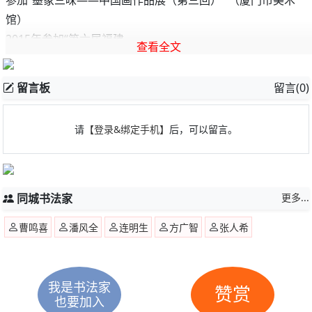
参加“墨象三味——中国画作品展（第三回）” （厦门市美术
馆）
2015年参加“第六届福建
查看全文
留言板
留言(0)
请
【登录&绑定手机】
后，可以留言。
同城书法家
更多...
曹鸣喜
潘风全
连明生
方广智
张人希
我是书法家
赞赏
也要加入