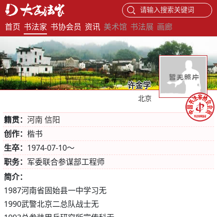
请输入搜索关键词
首页
书法家
书协会员
资讯
美术馆
书法展
画廊
许金学
北京
籍贯：
河南 信阳
创作：
楷书
生卒：
1974-07-10～
职务：
军委联合参谋部工程师
简介：
1987河南省固始县一中学习无
1990武警北京二总队战士无