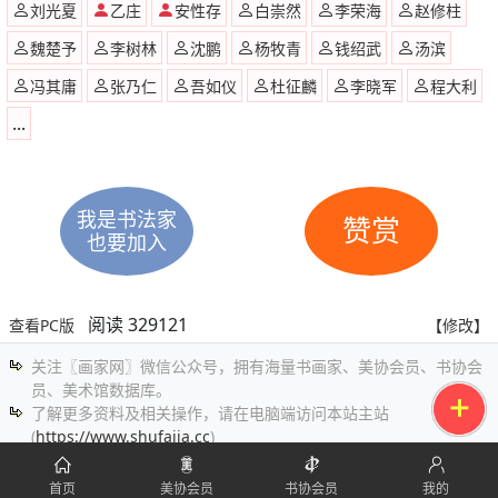
刘光夏
乙庄
安性存
白崇然
李荣海
赵修柱
魏楚予
李树林
沈鹏
杨牧青
钱绍武
汤滨
冯其庸
张乃仁
吾如仪
杜征麟
李晓军
程大利
...
我是书法家
赞赏
也要加入
阅读 329121
查看PC版
【修改】
关注〖画家网〗微信公众号，拥有海量书画家、美协会员、书协会
员、美术馆数据库。
了解更多资料及相关操作，请在电脑端访问本站主站
(
https://www.shufajia.cc
)
发现问题请联系本站管理员（微信：huajia-cc）
首页
美协会员
书协会员
我的