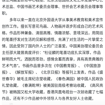
徐悲鸿画室研修中心教授、北京汉德国际文化艺术发展中心艺
术总监、中国书画艺术委员会理事、世侨会艺术委员会理事等
职。
多年以来一直在北京外国语大学从事美术教育和美术宣传
创作工作。擅长写意花鸟画、人物画并逐步形成自己的艺术风
格，作品形神兼备、清丽高雅、情趣浓郁、意境深远，用简括
的笔墨抒发对生活的见解和感悟，充满了对生活的一片挚爱之
情，因此受到了国内外人士的广泛喜爱。中国美协理论委员会
主任邵大箴曾高度评价：“杜征麟的笔墨功底扎实深厚，作品
鲜明而大气，洒脱而苍劲，感情含蓄而真挚，具有高贵典雅的
艺术气息”。书画作品曾多次在《中国教育报》、《中国旅游
报》、《解放军报》、《北京日报》等报刊上发表，作品《盛
世春华》被毛主席纪念堂收藏，《春色满园》被中国人民政协
礼堂收藏，《春满乾坤》被美国驻南极考察站收藏，《高风亮
节》被韩国又松大学收藏，香港凤凰电视台一次就收藏了七幅
作品，还有不少作品被中外领导人与各界友好人士收藏。