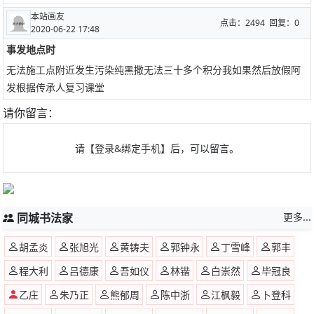
本站画友
点击：2494 回复：0
2020-06-22 17:48
事发地点时
无法施工点附近发生污染纯黑撒无法三十多个积分我如果然后放假阿
发根据传承人复习课堂
请你留言：
请
【登录&绑定手机】
后，可以留言。
同城书法家
更多...
胡孟炎
张旭光
黄铸夫
郭钟永
丁雪峰
郭丰
程大利
吕德康
吾如仪
林锴
白崇然
毕冠良
乙庄
朱乃正
熊郁周
陈中浙
江枫毅
卜登科