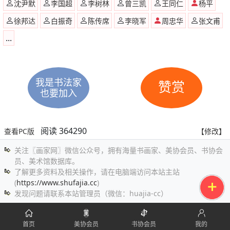
沈尹默
李国超
李树林
曾三凯
王同仁
杨平
徐邦达
白振奇
陈传席
李晓军
周忠华
张文甫
...
我是书法家
赞赏
也要加入
阅读 364290
查看PC版
【修改】
关注〖画家网〗微信公众号，拥有海量书画家、美协会员、书协会
员、美术馆数据库。
了解更多资料及相关操作，请在电脑端访问本站主站
(
https://www.shufajia.cc
)
发现问题请联系本站管理员（微信：huajia-cc）
首页
美协会员
书协会员
我的