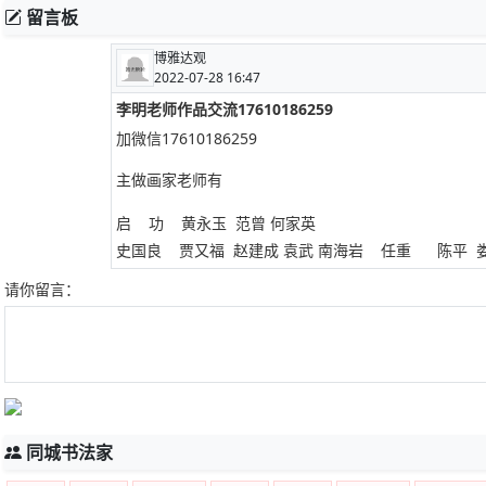
留言板
博雅达观
2022-07-28 16:47
李明老师作品交流17610186259
加微信17610186259
主做画家老师有
启 功 黄永玉 范曾 何家英
史国良 贾又福 赵建成 袁武 南海岩 任重 陈平 娄
请你留言：
同城书法家