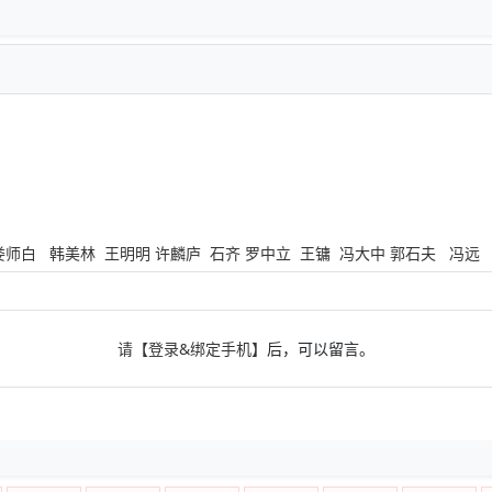
师白 韩美林 王明明 许麟庐 石齐 罗中立 王镛 冯大中 郭石夫 冯
请
【登录&绑定手机】
后，可以留言。