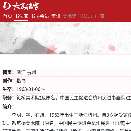
首页
书法家
书协会员
资讯
美术馆
书法展
画廊
籍贯：
浙江 杭州
创作：
楷书
生卒：
1963-01-06～
职务：
笕桥美术院(及原名，中国民主促进会杭州民进书画院)
简介：
李明，字、石煜，1963年出生于浙江杭州。自3岁起受家
班。系笕桥美术院（原名，中国民主促进会杭州民进书画院)主创人