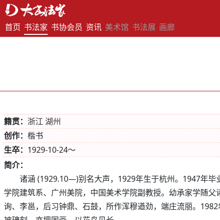
首页
书法家
书协会员
资讯
美术馆
书法展
画廊
籍贯：
浙江 湖州
创作：
楷书
生卒：
1929-10-24～
简介：
诸涵 (1929.10—)别名大声，1929年生于杭州。194
学院建筑系、广州美院，中国美术学院副教授。幼承家学随父
询、李邕，后习钟鼎、石鼓，所作浑穆遒劲，端庄流丽。1982