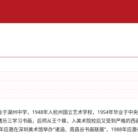
7年毕业于湖州中学，1948年入杭州国立艺术学校，1954年毕
诸乐三学习书画，后师从王个簃，入美术院校后又受到严格的西
年应邀在深圳美术馆举办“诸涵、周昌谷书画联展”，1988年