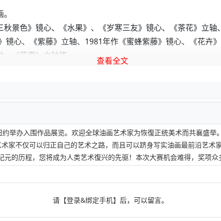
画。
景色》镜心、《水果》、《岁寒三友》镜心、《茶花》立轴、《
萄》镜心、《紫藤》立轴、1981年作《蜜蜂紫藤》镜心、《花
轴、《花果》立轴等
查看全文
月在纽约举办入围作品展览。欢迎全球油画艺术家为恢復正统美术而共襄盛举
术家不仅可以归正自己的艺术之路，而且可以跻身写实油画最前沿艺术
纪元的历程，您将成为人类艺术復兴的先驱！本次大赛机会难得，奖项众多
请
【登录&绑定手机】
后，可以留言。