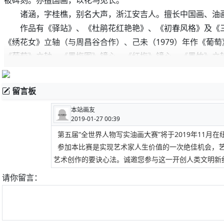
被碑刻。亦擅国画，以花鸟见长。
诸涵，字桂樵，别名大声，浙江安吉人。擅长中国画、油
作品有《驿站》、《杜鹃花红艳艳》、《初春风格》及《三秋
《绣花女》立轴（与周昌谷合作）、己未（1979）年作《葡
《葡萄》立轴、《墨梅图》镜心、《红梅》镜心、《墨竹》立
留言板
本站画友
2019-01-27 00:39
第五届“全世界人物写实油画大赛”将于2019年11
参加本比赛是实现艺术家人生价值的一次绝佳机会，艺
艺术创作的要诀心法。诚邀您参与这一开创人类文明新
请你留言：