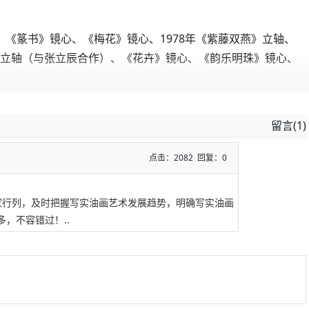
篆书》镜心、《梅花》镜心、1978年《紫藤双燕》立轴、
卉》立轴（与张立辰合作）、《花卉》镜心、《韵乐明珠》镜心、
留言(1)
点击：2082 回复：0
。
家行列，及时把握写实油画艺术发展趋势，明确写实油画
，不容错过！..