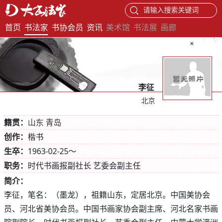
请输入搜索关键词
首页
书法家
书协会员
资讯
美术馆
书法展
画廊
李征
北京
籍贯：
山东 青岛
创作：
楷书
生卒：
1963-02-25～
职务：
时代书画报副社长 艺委会副主任
简介：
李征，笔名：（墨龙），祖籍山东，定居北京。中国美协会
员、河北省美协会员。中国书画家协会副主席、河北名家书画