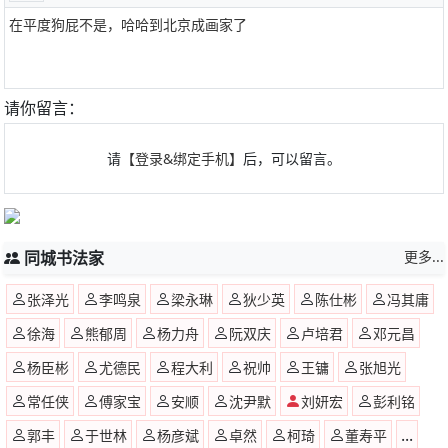
在平度狗屁不是，哈哈到北京成画家了
请你留言：
请
【登录&绑定手机】
后，可以留言。
同城书法家
更多...
张泽光
李鸣泉
梁永琳
狄少英
陈仕彬
冯其庸
徐海
熊郁周
杨力舟
阮双庆
卢培君
邓元昌
杨臣彬
尤德民
程大利
祝帅
王镛
张旭光
常任侠
傅家宝
安顺
沈尹默
刘妍宏
彭利铭
...
郭丰
于世林
杨彦斌
卓然
柯琦
董寿平